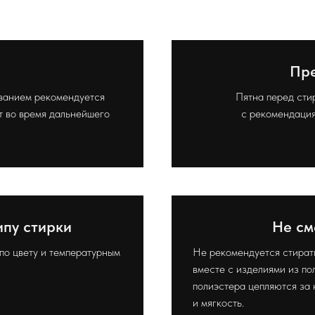
Пре
ованием рекомендуется
Пятна перед сти
т во время дальнейшего
с рекомендация
ипу стирки
Не см
по цвету и температурным
Не рекомендуется стирать
вместе с изделиями из пол
полиэстера цепляются за 
и мягкость.