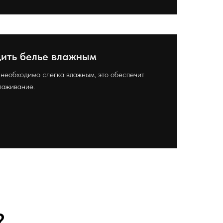
дить белье влажным
 необходимо слегка влажным, это обеспечит
лаживание.
?