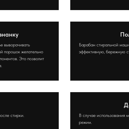
знанку
По
ье выворачивать
Барабан стиральной маши
ый порошок желательно
эффективную, бережную ст
онентов. Это позволит
.
Д
осле стирки.
В случае использования 
режим.