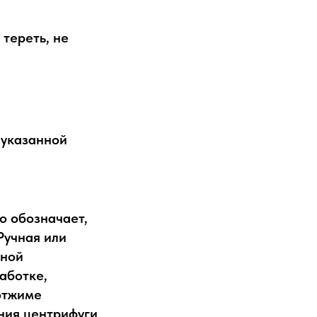
 тереть, не
 указанной
о обозначает,
Ручная или
нной
аботке,
 отжиме
ния центрифуги