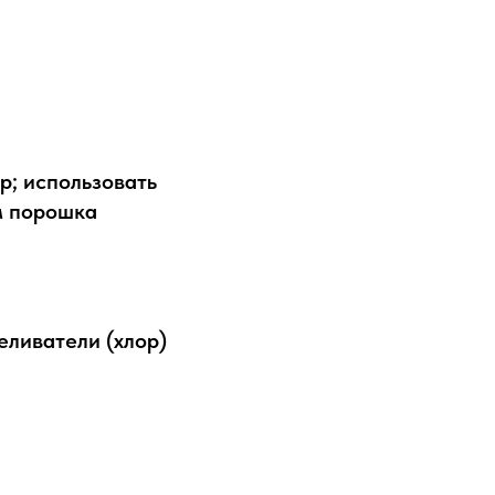
р; использовать
м порошка
еливатели (хлор)