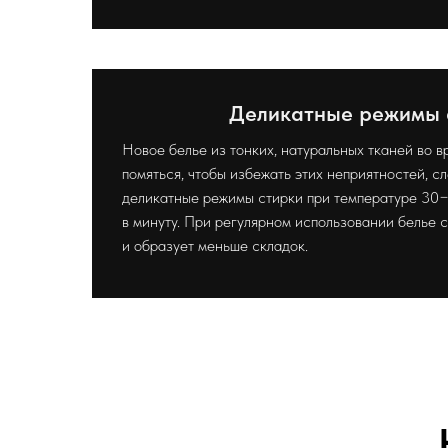
Деликатные режимы 
Новое белье из тонких, натуральных тканей во в
помяться, чтобы избежать этих неприятностей, с
деликатные режимы стирки при температуре 30
в минуту. При регулярном использовании белье 
и образует меньше складок.