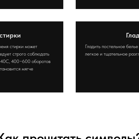
стирки
Гла
ремя стирки может
Гладить постельное белье
ледует строго соблюдать
легкое и тщательное разг
−40С, 400−600 оборотов
становится мягче
Как прочитать символы