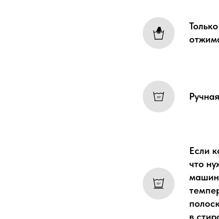
Только
отжим
Ручная
Если к
что ну
машин
темпер
полоск
в сти