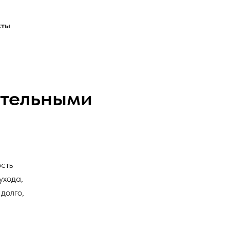
кты
стельными
сть
ухода,
долго,