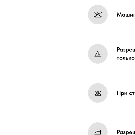
Машин
Разреш
только
При ст
Разре